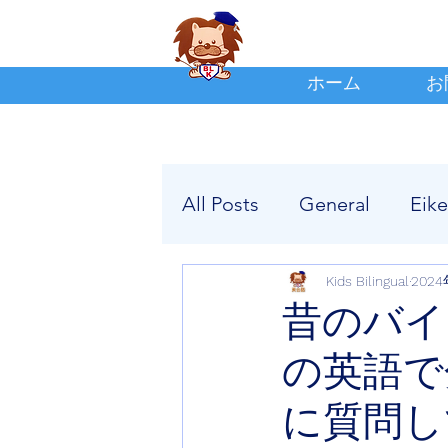
ホーム
お
All Posts
General
Eik
Kids Bilingual
202
昔のバイ
の英語で
に質問し