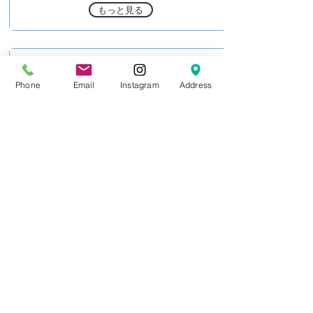
もっと見る
2022 Christmas Party
Phone
Email
Instagram
Address
Merry Christmas! Let's spread the joy together!
2022年12月19日
もっと見る
2022 クリスマスパーティー