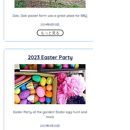
Doki, Doki pocket farm was a great place for BBQ.
2024年8月10日
もっと見る
2023 Easter Party
Easter Party at the garden! Easter egg hunt and
more.
2023年4月26日