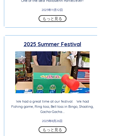
One of the best Hallowenn Parties ever!
2025年11月12日
もっと見る
2025 Summer Festival
We had a great time at our festival. We had
Fishing game, Ring toss, Bell toss in Bingo, Shooting,
Gacha-Gacha....
2025年8月26日
もっと見る