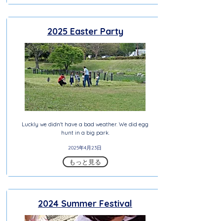
2025 Easter Party
Luckly we didn't have a bad weather. We did egg
hunt in a big park.
2025年4月23日
もっと見る
2024 Summer Festival