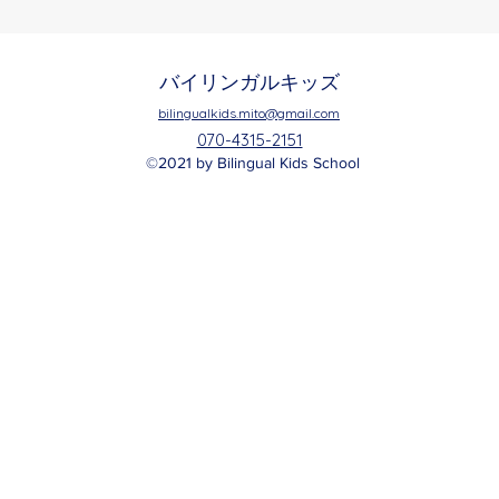
バイリンガルキッズ
bilingualkids.mito@gmail.com
070-4315-2151
©2021 by Bilingual Kids School