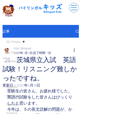
記事
All Posts
Kids Bilingual
All Posts
2021年3月4日
読了時間: 1分
’21 茨城県立入試 英語
General
試験！リスニング難しか
Eiken
ったですね。
Worksheets
更新日：
2021年5月18日
Events
受験生の皆さん、お疲れ様でした。
Materials
英語の試験をした皆さんはびっくり
したと思います。
Games
今年は、５の長文読解の問題が、か
Exams