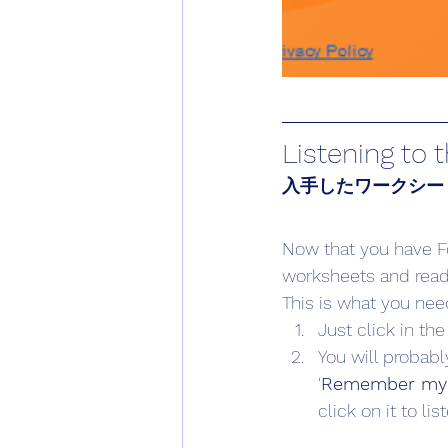
Listening to 
入手したワークシー
Now that you have Fo
worksheets and read
This is what you nee
Just click in the
You will probab
'
Remember my 
click on it to li