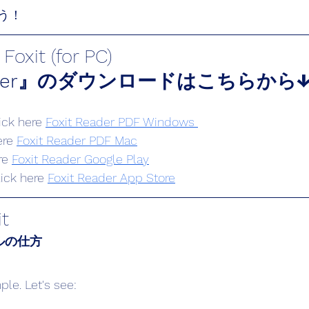
う！
oxit (for PC) 
Reader』のダウンロードはこちらから
ick here 
Foxit Reader PDF Windows 
ere 
Foxit Reader PDF Mac
re 
Foxit Reader Google Play
lick here 
Foxit Reader App Store
it
ールの仕方
ple. Let's see: