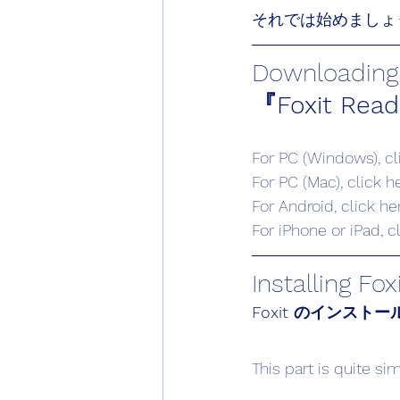
それでは始めましょ
Downloading F
『Foxit 
For PC (Windows), cl
For PC (Mac), click h
For Android, click he
For iPhone or iPad, c
Installing Fox
Foxit のインスト
This part is quite sim