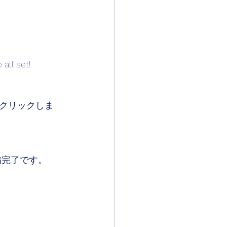
 all set!
クリックしま
備完了です。