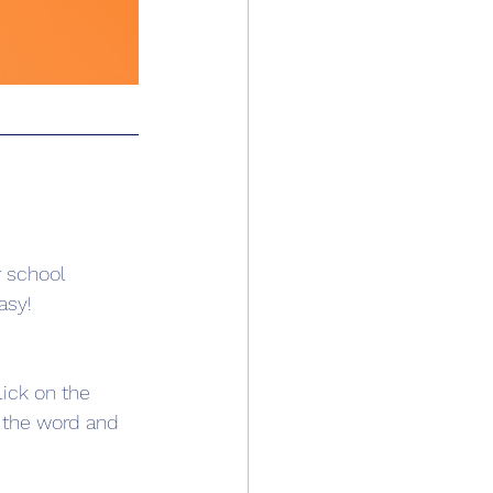
r school 
asy!
ick on the 
r the word and 