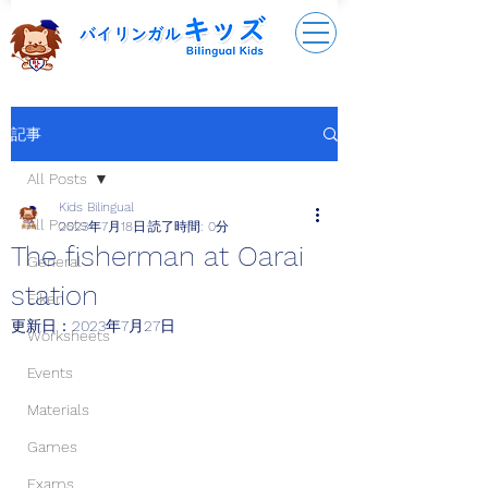
記事
All Posts
Kids Bilingual
All Posts
2023年7月18日
読了時間: 0分
The fisherman at Oarai
General
station
Eiken
更新日：
2023年7月27日
Worksheets
Events
Materials
Games
Exams