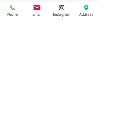
Phone
Email
Instagram
Address
コメント
Carnivorous Plant in
クリスマスプディ
コメントを追加…
Mito Botanical Garden!
できました！