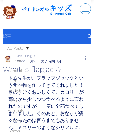
記事
All Posts
Kids Bilingual
All Posts
2022年5月16日
読了時間: 1分
What is flapjack?
General
トム先生が、フラップジャックとい
Eiken
う食べ物を作ってきてくれました！
Worksheets
ものすごくおいしくて、カロリーが
高いから少しづつ食べるように言わ
Events
れたのですが、一度に全部食べてし
Materials
まいました。そのあと、おなかが痛
くなったのは言うまでもありませ
Games
ん。ミズリーのようなシリアルに、
Exams